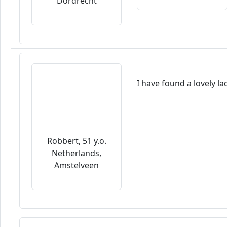
Dordrecht
I have found a lovely l
Robbert, 51 y.o.
Netherlands,
Amstelveen