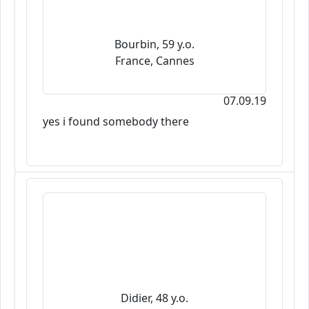
Bourbin, 59 y.o.
France, Cannes
07.09.19
yes i found somebody there
Didier, 48 y.o.